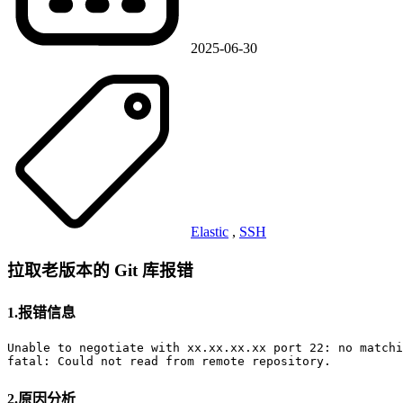
2025-06-30
Elastic
,
SSH
拉取老版本的 Git 库报错
1.报错信息
Unable to negotiate with xx.xx.xx.xx port 22: no matchi
fatal: Could not read from remote repository.
2.原因分析