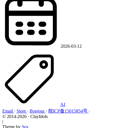
2026-03-12
AI
Email
·
Store
·
Bonjour
·
皖ICP备15015854号
·
©
2014-2026
·
ClayIdols
|
Theme by
Sea